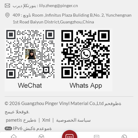
ينورتكلإ ديرب : lily.zheng@pinger.cn
ناونع : 409 Room ,Infinitus Plaza Buliding B,No. 2, Yunchengnan
1st Road Baiyun District,Guangzhou,China
© 2026 Guangzhou Pinger Vinyl Material Co.,Ltd ةظوفحم
قوقحلا عيمج.
سياسة الخصوصية
|
Xml
|
pametis ةطيرخ
IPv6 ةموعدم ةكبش