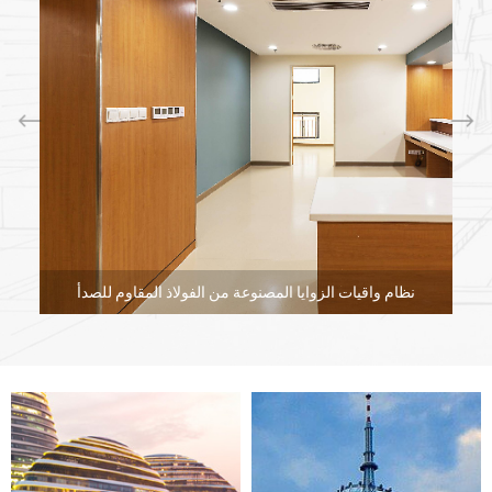
تغطية الجدران بألواح صلبة
لوحات حائط بينجر
(ورقة الفينيل المضادة للبكتيريا) تمثل مادة
●
بناء خضراء متطورة تم تصميمها بتسع ميزات أساسية:
مضاد
للتصادم
،
مقاومة للتآكل
،
مثبط للحريق
،
مقاوم للعفن
،
مقاوم
للرطوبة
،
سهلة التنظيف
،
مضاد للبكتيريا
،
غني بالألوان
، و
مستقر
.
الأبعاد
خفيفة الوزن وقابلة للحمل، هذه الألواح مصنوعة من
حماية
●
الجدران بالصفائح الصلبة
مواد، مما يجعلها مثالية للمناطق ذات
الحركة المرورية الكثيفة. وبصفتها شركة رائدة
ورق حائط صيني
صلب
، فهي توفر متانة فائقة يمكن مقارنتها بـ
أغطية جدران
نظام حراسة الجدران
.
أكروفين
أغطية WPC لألواح الجدران
،
ألواح الجدران
تتضمن المجموعة
●
المكسوة بالبولي إيثيلين تيرفثالات
، و
ألواح الجدران الكسوة
التي
تجمع بين الجمالية والوظيفة.
بالنسبة للمساحات الداخلية، خيارات مثل
ألواح الجدران الخشبية
●
،
مرايا جدارية داخلية
،
لوحات الحائط الزخرفية
، و
ألواح الكربون
توفير حلول تصميم متعددة الاستخدامات مع الحفاظ على المعايير
الصديقة للبيئة.