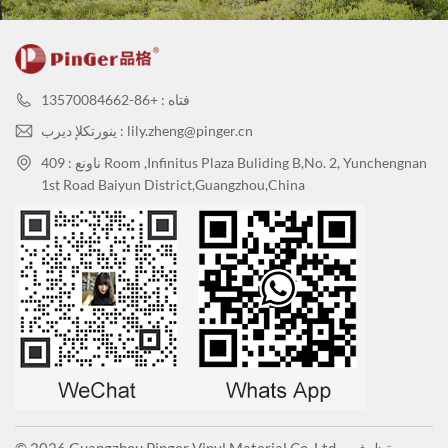
فتاه : +86-13570084662
ينورتكلإ ديرب : lily.zheng@pinger.cn
ناونع : 409 Room ,Infinitus Plaza Buliding B,No. 2, Yunchengnan
1st Road Baiyun District,Guangzhou,China