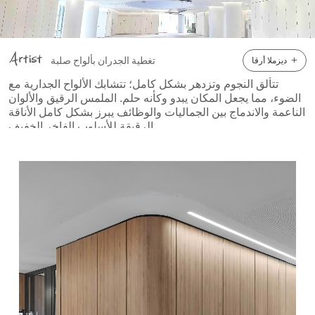
جدارية جلدية ثلاثية الأبعاد ، ألواح جدارية من الذهب الكربوني ، و
لوحات جدارية بتصميم عصري . ●بالإضافة إلى ذلك، ضد للماء ،
مقاوم للحريق ، عازل للصوت ، و امتصاص الصوت الخصائص،
+
تغطية الجدران بألواح صلبة
ديزملا أرقا
جنبا إلى جنب مع المتخصصة أنظمة حماية الأبواب والجدران IPC ،
مما يجعلها مثالية للبيئات الصعبة مثل المستشفيات، حيث النظافة
تتألق النجوم وتزدهر بشكل كامل؛ تتشابك الألواح الجدارية مع
الضوء، مما يجعل المكان يبدو وكأنه حلم.
الملمس الرقيق والألوان
والمتانة ألواح جدران المستشفى هي حاسمة. حماية الجدران
الناعمة والاندماج بين الجماليات والوظائف يبرز بشكل كامل الأناقة
الداخلية من الفينيل سعر ورق الفينيل لتزيين جدران المدرسة
الرقيقة للأسلوب الفاخر الخفيف.
ورق جدران داخلي من الفينيل المزخرف صفائح تغطية الجدران
المصنوعة من مادة البولي فينيل كلوريد صفائح تغطية الجدران
●تشتمل ألواح جدران Pinger، وهي نوع من المنتجات المتجانسة
ذات النواة الكاملة، على مزيج رئيسي من الراتنج المخصب
بأيونات الفضة. ●تقضي هذه التركيبة بشكل فعال على الكائنات
الحية الدقيقة المسببة للأمراض - بما في ذلك الفطريات،
الإشريكية القولونية ، المكورات العنقودية الذهبية ، والعفن - الذي
يتلامس مع السطح، مع بقاء الفعالية المضادة للبكتيريا ثابتة طوال
دورة حياة المادة. ●تم تصميمه كـ ألواح حائط من الفينيل الصلب ،
فهو يوفر قوة حماية الجدار و مقاومة عالية التأثير مما يجعلها
مناسبة لتطبيقات مثل ألواح الجدران الداخلية للفنادق ، ألواح