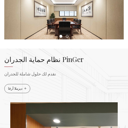
تعليمات التنظيف والصيانة ●التنظيف والصيانة اليومية، يمكن
استخدامه لتنظيف طبقة الغبار بقطعة قماش نظيفة ●إذا كان هناك
بعض البقع: آثار أقدام، أو آثار شاي، وما إلى ذلك، استخدم قطعة
قماش نظيفة للمسح ●إذا لم تتم معالجة البقعة في الوقت
المناسب، أو بقيت لفترة طويلة، استخدم قطعة قماش نظيفة
ومنظفًا محايدًا للمسح ●استخدم قطعة قماش الأطباق لإضافة
الماء الدافئ أو المنظف للمسح، ويجب استخدام قطعة قماش
أطباق جافة ونظيفة لمسح علامة الماء. اختيار أداة التنظيف
نظام حماية الجدران PinGer
●الملابس: ملابس نظيفة أو قطعة قماش تنظيف ●المنظف:
استخدم منظفًا محايدًا أو كحولًا. تذكير خاص: آثار بقع الزيت
نقدم لك حلول شاملة للجدران
(الطلاء) يصعب إزالتها، لذا يمكن رش المنتج لتزيين الحائط، مثل
الزيت (فئة الطلاء) بعد رش الطلاء لإزالته واستبداله بلوح حائط.
+
ديزملا أرقا
(قلم زيتي يُمسح، كحول نقي صالح للاستخدام، أو يُضاف الماء
للفرك). تغليف بينجر
ألواح الجدران الخشبية المصنوعة من الفينيل للفنادق
الداخلية