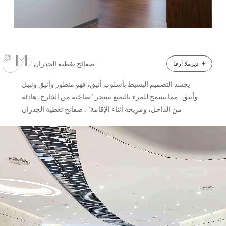
+
صفائح تغطية الجدران
ديزملا أرقا
يجسد التصميم البسيط بأسلوب أنيق، فهو متطور وأنيق ونبيل
وأنيق، مما يسمح للمرء بالتمتع بسحر "صاخبة من الخارج، هادئة
من الداخل، ومريحة أثناء الإقامة" . صفائح تغطية الجدران
●تشتمل ألواح جدران Pinger، وهي نوع من المنتجات المتجانسة
ذات النواة الكاملة، على مزيج رئيسي من الراتنج المخصب
بأيونات الفضة. ●تقضي هذه التركيبة بشكل فعال على الكائنات
الحية الدقيقة المسببة للأمراض - بما في ذلك الفطريات،
الإشريكية القولونية ، المكورات العنقودية الذهبية ، والعفن - الذي
يتلامس مع السطح، مع بقاء الفعالية المضادة للبكتيريا ثابتة طوال
دورة حياة المادة. ●تم تصميمه كـ ألواح حائط من الفينيل الصلب ،
فهو يوفر قوة حماية الجدار و مقاومة عالية التأثير مما يجعلها
مناسبة لتطبيقات مثل ألواح الجدران الداخلية للفنادق ، ألواح