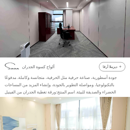
قادمة. متوفرة بفينيل صلب أو بولي إيثيلين تيريفثالات (PETG)
كبديل مستدام. مادة: خالية من مادة البولي فينيل كلوريد
معلومات عن لوحات حائط بينجر ●السمك: 1 مم 1.2 مم 1.5 مم 2
مم 2.5 مم 3 مم ●الحجم: اللون الصلب: 1.22*2.8 متر/ورقة،
1.22*2.44 متر/ورقة لون الخشب: 1.18*2.8 متر/ورقة،
1.18*2.44 متر/ورقة ●يمكن قطع الطول حسب طلبك ●السطح
النهائي: نسيج الشريط ●اللون غني: يمكن عمل لون OEM حسب
طلبك الأماكن المطبقة: مستشفى، فندق، مطار، مبنى مكتبي
راقي، فيلا راقية، روضة أطفال، مدرسة، قاعة رياضية، مصنع،
+
ألواح كسوة الجدران
ديزملا أرقا
طائرة، قطار فائق السرعة، بكرة فضفاضة، مكان عام وقريبا.
أغطية حماية الجدران المصنوعة من الفينيل الصلب
البيانات الفنية والميزات للوحة حائط Pinger ●مقاوم لنمو بعض
جودة أسطورية، صناعة حرفية مثل الحرفية، متجانسة وكاملة. مدفوعًا
أنواع البكتيريا والفطريات ومقاوم للعفن (ASTM G 21-15).
بالتكنولوجيا، ومواصلة التطوير بالجودة، وإنشاء المزيد من المساحات
●تصنيف مقاومة الحرائق والدخان من الفئة أ. (وفقًا لمعيار ASTM
الخضراء والصديقة للبيئة. اسم المنتج:ورقة تغطية الجدران من الفينيل
E84-17) ●تصنيف الحرائق والدخان من الفئة ب (وفقًا للمعيار
المضاد للبكتيريا تركيب لوحة حائط بينجر التثبيت بسيط نسبيًا، وتكلفة
GB8624-2012) ●الحرق الأفقي (وفقًا لمعيار UL94HB) ●مقاوم
التركيب ليست عالية، ويمكن تركيبه حتى في المساء، ومن السهل جدًا
للمواد الكيميائية والتآكل (وفقًا لمعيار ASTM D 543-14 / ASTM
تجديد المشروع بعد التثبيت، ولا يسبب أي ضرر بشري، ويصل عمره إلى 15-
D2240-15 / ASTMD638-14). ●مقاوم للصدمات (وفقًا لمعيار
25 عامًا ألواح كسوة الجدران ●تشتمل ألواح جدران Pinger، وهي نوع من
ASTM D256-10el و GB/T 14153-1993). ●TVOC (لكل CA
المنتجات المتجانسة ذات النواة الكاملة، على مزيج رئيسي من الراتنج