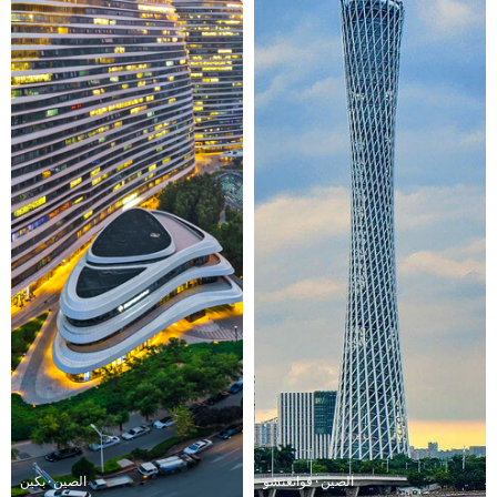
تعميق التعاون مع المصممين والمهندسين المعماريين المشهورين في الداخل والخارج في
جميع أنحاء العالم
تطوير أسواق دولية جديدة بشكل عميق
تم تصدير منتجات PinGer إلى أكثر من 100 دولة
الصين · قوانغتشو
الصين · بكين