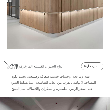
جدارية جلدية ثلاثية الأبعاد ، ألواح جدارية من الذهب الكربوني ، و
لوحات جدارية بتصميم عصري . ●بالإضافة إلى ذلك، ضد للماء ،
مقاوم للحريق ، عازل للصوت ، و امتصاص الصوت الخصائص،
جنبا إلى جنب مع المتخصصة أنظمة حماية الأبواب والجدران IPC ،
مما يجعلها مثالية للبيئات الصعبة مثل المستشفيات، حيث النظافة
والمتانة ألواح جدران المستشفى هي حاسمة.
ورق جدران صلب لتغطية الجدران
+
ألواح الجدران الفينيلية المزخرفة
ديزملا أرقا
نقية ومريحة، وحبيبات خشبية شفافة وطبيعية، بحيث تكون
المساحة لا نهائية بالقرب من الغابة الشاسعة، مما يسلط الضوء
على سحر الزمن الطبيعي، والسكران واللامبالاة اسم المنتج:
حماية جدار الغرفة النظيفة مواصفة ● ألواح الجدران الصلبة
لحماية الجدران هي منتجنا الأكثر رواجًا. صُممت لمقاومة فائقة
للصدمات، وتحافظ على جدرانك محميةً ومظهرها أنيقًا لسنوات