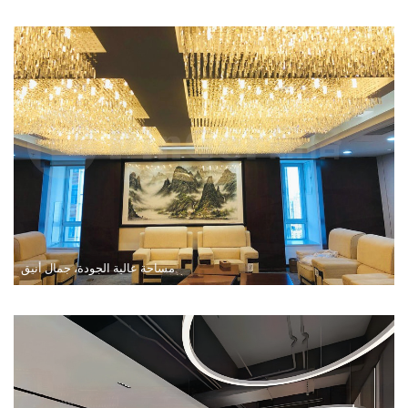
معرض مواد البناء BDExpo Indonesia 2024: الظهور الأول المذهل لـ PinGer® ورؤيته المستقبلية
강남비에비스나무병원 مستشفى جانجنام بيفيس تري
أول مستشفى شعبي في مدينة ناننينغ، مقاطعة قوانغشي
مساحة عالية الجودة، جمال أنيق
مطار قوانغتشو باييون الدولي
مدرسة نانشا الابتدائية: لوحة حائط بينجر الابتكار في العمل
فندق يونزو: المتانة والأناقة: حلول جدران الفينيل من بينجر
نظام حبيبات الخشب الدافئ - تجربة ريفية طبيعية ودافئة