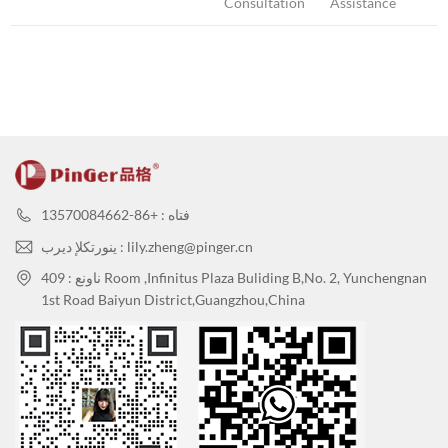
Consultation
Assistance
فتاه : +86-13570084662
ينورتكلإ ديرب : lily.zheng@pinger.cn
ناونع : 409 Room ,Infinitus Plaza Buliding B,No. 2, Yunchengnan
1st Road Baiyun District,Guangzhou,China