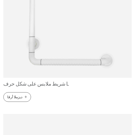
شريط ملابس على شكل حرف L
+
ديزملا أرقا