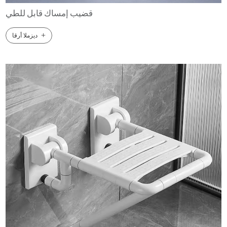
قضيب إمساك قابل للطي
+
ديزملا أرقا