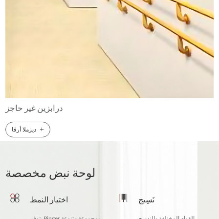
درابزين غير حاجز
+
ديزملا أرقا
لوحة نبض مخصصة
نَسِيج
اختيار النمط
القوام المختلفة والنسيج
يتوفر Pinger بمجموعة متنوعة