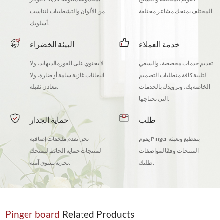
المختلف يمنحك مشاعر مختلفة.
من الألوان والتشطيبات لتناسب
أسلوبك.
خدمة العملاء
البيئة الخضراء
تقديم خدمات مخصصة، والسعي
لا يحتوي على الفورمالديهايد، ولا
لتلبية كافة متطلبات التصميم
انبعاثات غازية سامة أو ضارة، ولا
الخاصة بك، وتزويدك بالخدمات
معادن ثقيلة.
التي تحتاجها.
طلب
حماية الجدار
يقوم Pinger بتقطيع وتعبئة
نحن نقدم ملحقات إضافية
المنتجات وفقًا لمواصفات
لمنتجات حماية الحائط لنمنحك
طلبك.
تجربة تسوق آمنة.
Pinger board
Related Products