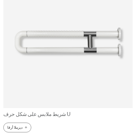
شريط ملابس على شكل حرف U
+
ديزملا أرقا