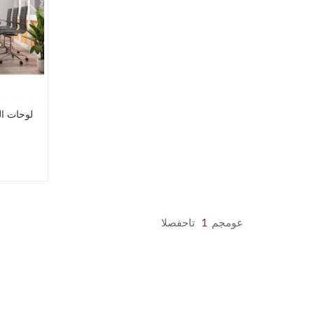
لوحات ال
عومجم
1
تاحفصلا