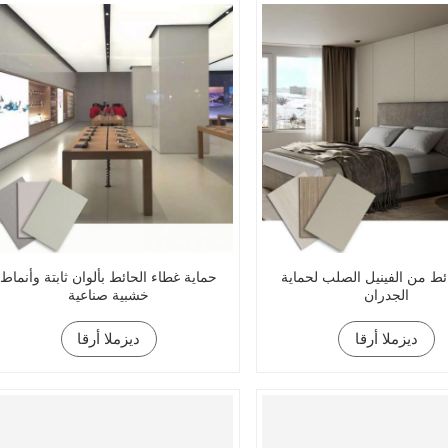
ئط من الفينيل الصلب لحماية
حماية غطاء الحائط بألوان ثابتة وأنماط
الجدران
خشبية صناعية
ديزملا أرقا
ديزملا أرقا