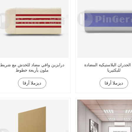
الجدران البلاستيكية المضادة
درابزين واقي مضاد للخدش مع شريط
للبكتيريا
ملون بأربعة خطوط
ديزملا أرقا
ديزملا أرقا