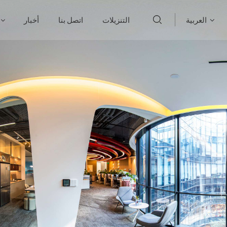
العربية
التنزيلات
اتصل بنا
أخبار
English
français
Deutsch
русский
italiano
español
português
العربية