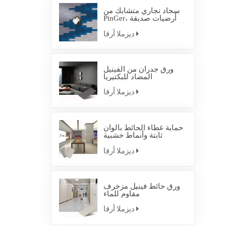
سجاد تجاري متشابك من
PinGer، أرضيات صديقة
للبيئة، بلاط سجاد متشابك
ديزملا أرقا
ورق جدران من الفينيل
المضاد للبكتيريا
ديزملا أرقا
حماية غطاء الحائط بألوان
ثابتة وأنماط خشبية
صناعية
ديزملا أرقا
ورق حائط فينيل مزخرف
مقاوم للماء
ديزملا أرقا