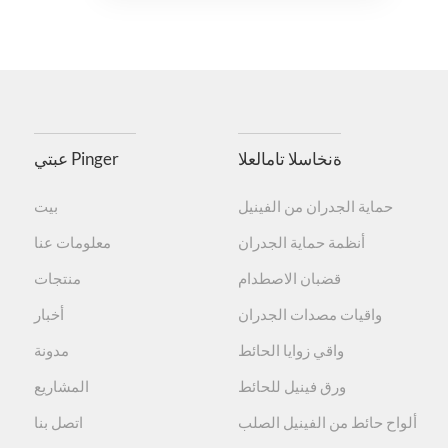
ةنخاسلا تامالعلا
عبتي Pinger
حماية الجدران من الفينيل
بيت
أنظمة حماية الجدران
معلومات عنا
قضبان الاصطدام
منتجات
واقيات مصدات الجدران
أخبار
واقي زوايا الحائط
مدونة
ورق فينيل للحائط
المشاريع
ألواح حائط من الفينيل الصلب
اتصل بنا