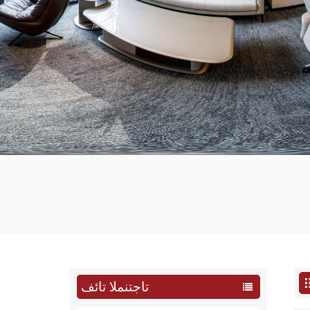
تاجتنملا تائف