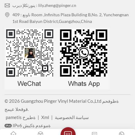
ينورتكلإ ديرب : lily.zheng@pinger.cn
ناونع : 409 Room ,Infinitus Plaza Buliding B,No. 2, Yunchengnan
1st Road Baiyun District,Guangzhou,China
© 2026 Guangzhou Pinger Vinyl Material Co.,Ltd ةظوفحم
قوقحلا عيمج.
سياسة الخصوصية
|
Xml
|
pametis ةطيرخ
IPv6 ةموعدم ةكبش