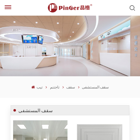
سقف المستشفى
سقف
تاجتنم
تيب
سقف المستشفى