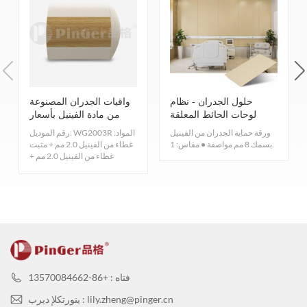
نطاق التطبيق
هناك العشرات من الألوان للاختيار من بينها.
لون
حلول الجدران - نظام
واقيات الجدران المصنوعة
لوحات الحائط المعلقة
من مادة الفينيل بأسعار
مخفضة
ورقة حماية الجدران من الفينيل
رقم الموديل: WG2003R المواد:
بسمك 8 مم مواصفة ● مقاس: 1.
غطاء من الفينيل 2.0 مم + مثبت
غطاء من الفينيل 2.0 مم +
ألومنيوم 2.0 مم ...
فتاه : +86-13570084662
ينورتكلإ ديرب : lily.zheng@pinger.cn