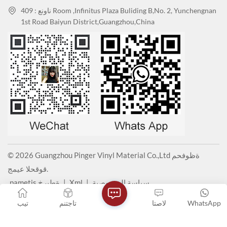
ناونع : 409 Room ,Infinitus Plaza Buliding B,No. 2, Yunchengnan
1st Road Baiyun District,Guangzhou,China
© 2026 Guangzhou Pinger Vinyl Material Co.,Ltd ةظوفحم
قوقحلا عيمج.
سياسة الخصوصية
|
Xml
|
pametis ةطيرخ
IPv6 ةموعدم ةكبش
WhatsApp
لاصتا
تاجتنم
تيب