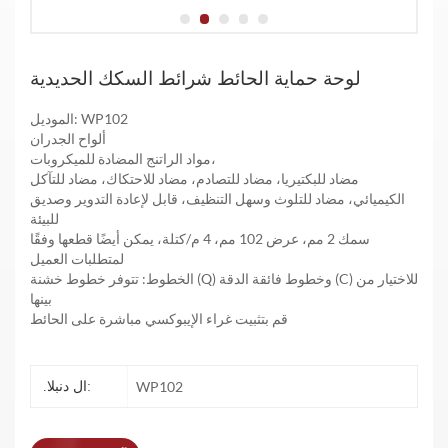
لوحة حماية الحائط شرائط السكك الحديدية
الموديل: WP102
ألواح الجدران
مواد الراتنج المضادة للميكروبات،
مضاد للبكتيريا، مضاد للتصادم، مضاد للاحتكاك، مضاد للتآكل
الكيميائي، مضاد للتلوث وسهل التنظيف، قابل لإعادة التدوير وصديق
للبيئة
سمك 2 مم، عرض 102 مم، 4 م/كتلة، يمكن أيضًا قطعها وفقًا
لمتطلبات العميل
الخطوط: تتوفر خطوط خشنة (Q) وخطوط فائقة الدقة (C) للاختيار من
بينها
قم بتثبيت غراء الإيبوكسي مباشرة على الحائط
WP102
.ال دنبلا: