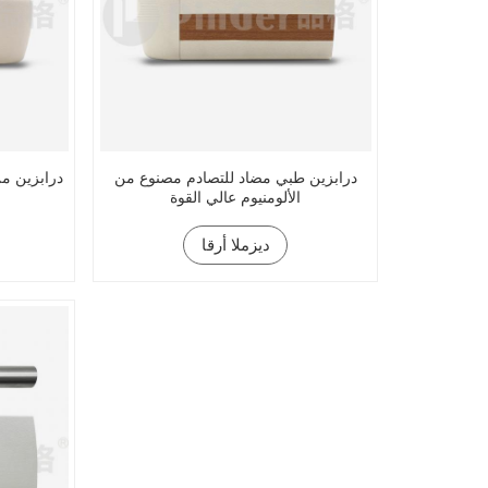
درابزين طبي مضاد للتصادم مصنوع من
درابزين من
الألومنيوم عالي القوة
ديزملا أرقا