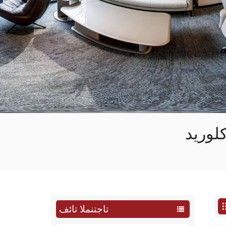
لوريد
تاجتنملا تائف