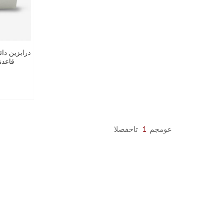
درابزين دائ
قاعدة
عومجم
1
تاحفصلا