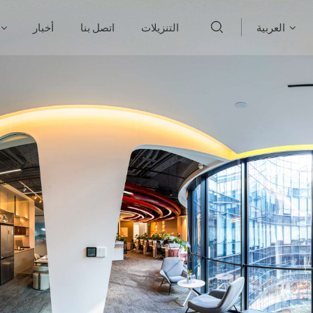
العربية
التنزيلات
اتصل بنا
أخبار
English
français
Deutsch
русский
italiano
español
português
العربية