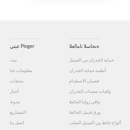
ةنخاسلا تامالعلا
عبتي Pinger
حماية الجدران من الفينيل
بيت
أنظمة حماية الجدران
معلومات عنا
قضبان الاصطدام
منتجات
واقيات مصدات الجدران
أخبار
واقي زوايا الحائط
مدونة
ورق فينيل للحائط
المشاريع
ألواح حائط من الفينيل الصلب
اتصل بنا