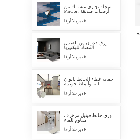
سجاد تجاري متشابك من
PinGer، أرضيات صديقة
للبيئة، بلاط سجاد متشابك
ديزملا أرقا
م
ورق جدران من الفينيل
المضاد للبكتيريا
ديزملا أرقا
حماية غطاء الحائط بألوان
ثابتة وأنماط خشبية
صناعية
ديزملا أرقا
ورق حائط فينيل مزخرف
مقاوم للماء
ديزملا أرقا