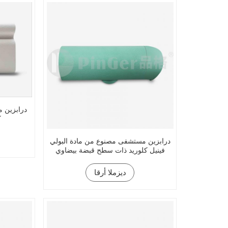
درابزين م
ك
درابزين مستشفى مصنوع من مادة البولي
فينيل كلوريد ذات سطح قبضة بيضاوي
ديزملا أرقا