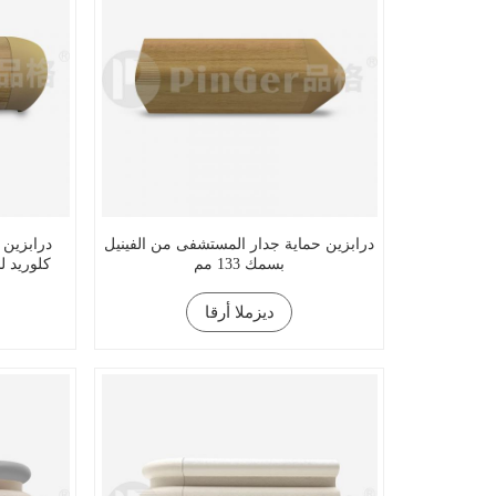
درابزين حماية جدار المستشفى من الفينيل
درابزين 
بسمك 133 مم
كلوريد 
ديزملا أرقا