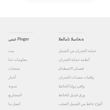
ةنخاسلا تامالعلا
عبتي Pinger
حماية الجدران من الفينيل
بيت
أنظمة حماية الجدران
معلومات عنا
قضبان الاصطدام
منتجات
واقيات مصدات الجدران
أخبار
واقي زوايا الحائط
مدونة
ورق فينيل للحائط
المشاريع
ألواح حائط من الفينيل الصلب
اتصل بنا