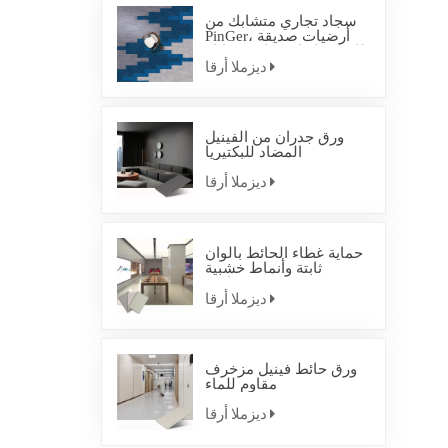
سجاد تجاري متشابك من
PinGer، أرضيات صديقة
للبيئة، بلاط سجاد متشابك
ديزملا أرقا
ورق جدران من الفينيل
المضاد للبكتيريا
ديزملا أرقا
حماية غطاء الحائط بألوان
ثابتة وأنماط خشبية
صناعية
ديزملا أرقا
ورق حائط فينيل مزخرف
مقاوم للماء
ديزملا أرقا