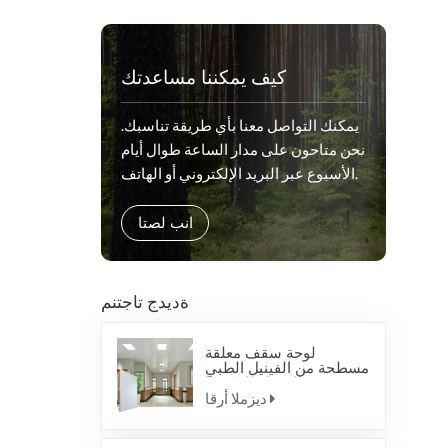
كيف يمكننا مساعدتك
يمكنك التواصل معنا بأي طريقة تناسبك.
نحن متاحون على مدار الساعة طوال أيام
الأسبوع عبر البريد الإلكتروني أو الهاتف.
انب لصتا
ةديدج تاجتنم
لوحة سقف معلقة
مسطحة من الفينيل الطبي
المضاد للبكتيريا
ديزملا أرقا