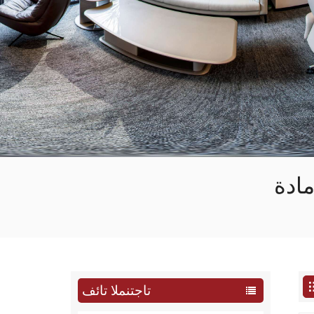
تاجتنملا تائف