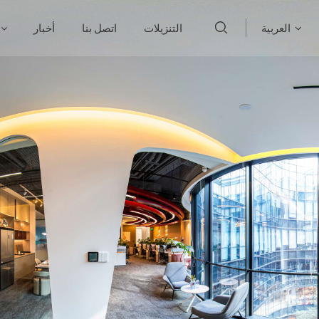
العربية
التنزيلات
اتصل بنا
أخبار
English
français
Deutsch
русский
italiano
español
português
العربية