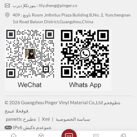
ينورتكلإ ديرب : lily.zheng@pinger.cn
ناونع : 409 Room ,Infinitus Plaza Buliding B,No. 2, Yunchengnan
1st Road Baiyun District,Guangzhou,China
© 2026 Guangzhou Pinger Vinyl Material Co.,Ltd ةظوفحم
قوقحلا عيمج.
سياسة الخصوصية
|
Xml
|
pametis ةطيرخ
IPv6 ةموعدم ةكبش