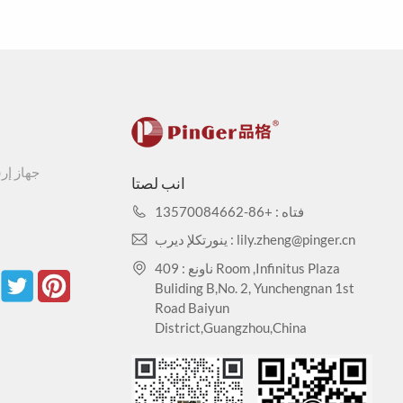
مضاد قوي للبكتيريا والفطريات، يمنع نمو الفطريات عل
المستشفى، دار التمريض، المطعم، الفندق، المدرسة، روضة الأطفال وغيرها من الأماكن العامة.
مضاد للبكتيريا والجراثيم، يقاوم بشكل فعال معظم الأحماض والقلويات والأملاح والكحوليات، تآكل اليود والزيوت النباتية والمشروبات الكحولية وما إلى ذلك.
جهاز إر
انب لصتا
فتاه : +86-13570084662
لا يحتوي على الرصاص والكادميوم والمعادن الثقيلة السامة والضارة الأخرى، اختبار المعادن الثقيلة: CA65
ينورتكلإ ديرب : lily.zheng@pinger.cn
ناونع : 409 Room ,Infinitus Plaza
متين، مقاوم للتآكل، ليس من السهل خدش السطح، الأوساخ، الغبار، ليس من السهل تثبيته، لا يتسخ، صيانة بسيطة. بناء مريح، بناء، لا ضوضاء.
Buliding B,No. 2, Yunchengnan 1st
Road Baiyun
District,Guangzhou,China