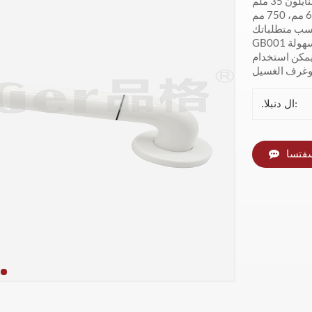
سهولة
كن استخدام GB001 مع قضبان الإمساك الأخرى لتتناسب مع نظام
.ال دنبلا:
سفتسا