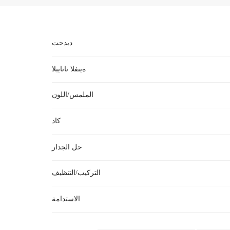
ديدحت
ةينفلا تانايبلا
الملمس/اللون
كاد
ي الاحتياجات الخاصة. يوفر الجزء الخارجي المصنوع
●
حل الجدار
●
التركيب/التنظيف
حالة فقدان الأسنان. السقوط في الحمام هو السبب
●
الاستدامة
لتي تتبعونها في درابزينات الحماية من الاصطدام وقضبان