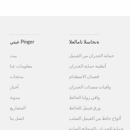
جم العميل
ى وتضر بصحة الإنسان، وهي صديقة للبيئة ويمكن إعادة
مُكَمِّلات
توفير مواد حاصلة على شهادة ISO9001/14001/45001. يجب أن تستوفي المنتجات متطلبات معايير شهادة ISO9001/14001/45001 للمنتجات منخفضة الانبعاثات، ومعيار انبعاثات
نطاق
التطبيق
ات العميل
لون
ةنخاسلا تامالعلا
عبتي Pinger
تم اختباره وفقًا لـ ASTM D 543- 14 / ASTM D2240- 15 / ASTM D638- 14، ممتاز، معامل صغير للتمدد الحراري والانكماش البارد، ولا يوجد تغيير تقريبًا في حجم درجة الحرارة.،
حماية الجدران من الفينيل
بيت
أنظمة حماية الجدران
معلومات عنا
قضبان الاصطدام
منتجات
واقيات مصدات الجدران
أخبار
واقي زوايا الحائط
مدونة
ورق فينيل للحائط
المشاريع
ألواح حائط من الفينيل الصلب
اتصل بنا
حماية الجدران بالصفائح الصلبة