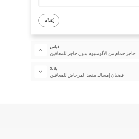
يًا، على الرغم من أننا قد لا نحمل شهادة EPD، إلا أن منتجاتنا
دمها عدم انبعاث أي مواد ضارة أثناء استخدام المنتج. كما
يُقدِّم
ينات الحماية من الاصطدام ومقابض الإمساك للمساهمة في
بناء بيئة أكثر استدامة.
قباس
حاجز حمام من الألومنيوم بدون حاجز للمعاقين
يلاتلا
قضبان إمساك مقعد المرحاض للمعاقين