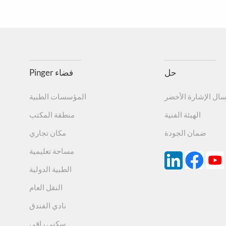
ويمكن أيضًا تصنيعها وفقًا لح
8. حاصل على شهادة ISO
ى سطح المواد، مادة النايلون التي لا تحتوي على الرصاص وأي معادن أخر
برغي ذاتي اللولبة برأس غاطس 6*60 مم، 6 PCT مطاطي
تدويرها.
المنتج ISO9001/14001/45001.
الكيمياء والتآكل
مقاومة
9.
أبيض، أصفر، أو يمكن تصنيعها وفقًا لمتطلب
حل
Pinger فضاء
سال الإشارة الأخضر
المؤسسات الطبية
لا يحتوي على معادن ثقيلة
10.
الهيئة الفنية
منطقة المكتب
ضمان الجودة
مكان تجاري
متين وسهل التركيب
11.
مساحة تعليمية
الطبية الدولية
النقل العام
نادي الفندق
سكني راقي