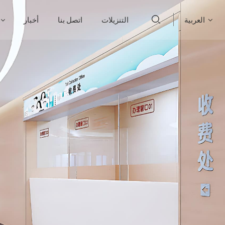
العربية
التنزيلات
اتصل بنا
أخبار
English
français
Deutsch
русский
italiano
español
português
العربية