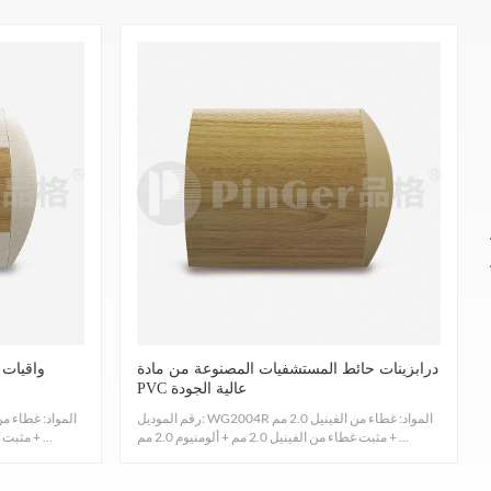
توفير درابزين يتوافق مع تصنيف الحرائق EN13501 - 1 الفئة B. سرعة اللهب والدخان: ASTM E84، الفئة A، تركيز الدخان مؤهل وغير سام ولا يوجد تنقيط عند الاحتراق.
مادة الراتنج غنية بأيونات الفضة، مما يمنع نمو الفط
ASTM G21-15، ممتاز، مقاوم للرطوبة والعفن، يمنع نمو الفطريات البرازيلية، حبل البنسليوم، العفن النابت قصير الساق، القشرة المشعرة البصلية، والفطريات التريكوديرما.
كما تم اختباره وفقًا للإجراءات المحددة في UL94HB، طريقة الاختبار القياسية لمعدل الاحتراق و/أو مدى ووقت احتراق البلاستيك الداعم لذاته في وضع أفقي.
المواد الملفوفة التي لها قوة تأثير تبلغ 1 كجم كما تم اختبارها وفقًا للإجراءات المحددة في ASTM D256- 10EL،GB8624 -2012، مقاومة تأثير البلاستيك.
درابزينات حائط المستشفيات المصنوعة من مادة
واقيات 
PVC عالية الجودة
لا يوجد أي غاز سام، الفورمالديهايد مؤهل. يمكنك تسجيل الدخول على الفور، ولا توجد حاجة لامتصاص الفورمالديهايد ND SGS: CA CDPH 01350 -VOC
رقم الموديل: WG2004R المواد: غطاء من الفينيل 2.0 مم
+ مثبت غطاء من الفينيل 2.0 مم + ألومنيوم 2.0 مم ...
+ مثبت غطاء من الفينيل 2.0 مم + ألومنيوم 2.0 مم ...
قوي، مقاوم للماء، سهل تنظيف السطح، مضاد للتلوث، ليس من السهل صبغه، اختبار التلطيخ: EN423: 2001.