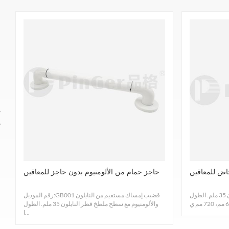
ريكية القولونية والمكورات العنقودية الذهبية. دليل
بينجر
ماركة
اض للمعاقين
حاجز حمام من الألومنيوم بدون حاجز للمعاقين
رقم
GB001D
المنتج
درابزين باب من النايلون قطر النايلون 35 ملم. الطول
رقم الموديل:GB001 قضيب إمساك مستقيم من النايلون
مادة
والألومنيوم مع سطح ملطخ قطر النايلون 35 ملم. الطول
ا...
ذلك، الحجم القياسي،
مقاس