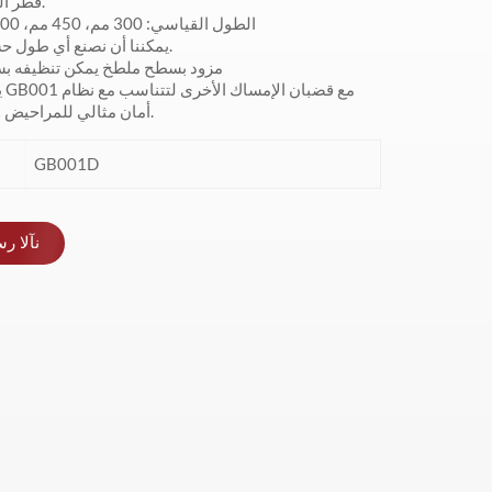
قطر النايلون 35 ملم.
الطول القياسي: 300 مم، 450 مم، 600 مم، 750 مم
يمكننا أن نصنع أي طول حسب متطلباتك.
GB001 مزود بسطح ملطخ يمكن تنظيفه ب
يم
أمان مثالي للمراحيض وغرف الغسيل.
GB001D
نآلا ر