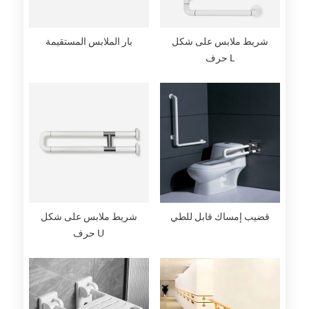
بار الملابس المستقيمة
شريط ملابس على شكل
حرف L
قضيب إمساك قابل للطي
شريط ملابس على شكل
حرف U