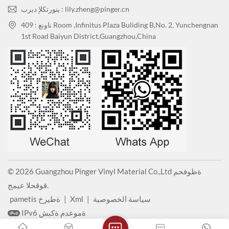
ينورتكلإ ديرب : lily.zheng@pinger.cn
ناونع : 409 Room ,Infinitus Plaza Buliding B,No. 2, Yunchengnan
1st Road Baiyun District,Guangzhou,China
© 2026 Guangzhou Pinger Vinyl Material Co.,Ltd ةظوفحم
قوقحلا عيمج.
سياسة الخصوصية
|
Xml
|
pametis ةطيرخ
IPv6 ةموعدم ةكبش