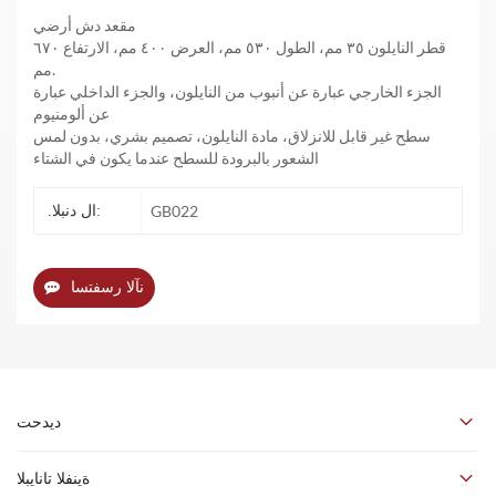
مقعد دش أرضي
قطر النايلون ٣٥ مم، الطول ٥٣٠ مم، العرض ٤٠٠ مم، الارتفاع ٦٧٠
مم.
الجزء الخارجي عبارة عن أنبوب من النايلون، والجزء الداخلي عبارة
عن ألومنيوم
سطح غير قابل للانزلاق، مادة النايلون، تصميم بشري، بدون لمس
الشعور بالبرودة للسطح عندما يكون في الشتاء
GB022
.ال دنبلا:
نآلا رسفتسا
ديدحت
اسم المنتج: مقعد استحمام من النايلون الطبي المضاد للبكتيريا
ةينفلا تانايبلا