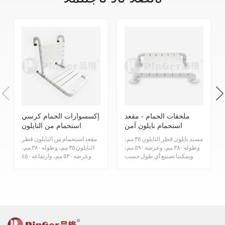
الاصطدام ومقابض الإمساك الصديقة للبيئة؟ ب: حاليًا، على الرغم من أننا
مع تصميم حبيبي غير قابل للانزلاق لقبضة ثابتة ومريحة ودافئة وآمنة.
1. خصائص أداء الحرائق
قد لا نحمل شهادة EPD، إلا أن منتجاتنا مصممة وفقًا لمعايير صديقة للبيئة.
توفير درابزين يتوافق مع تصنيف الحرائق EN13501 - 1 الفئة B.
نواصل البحث والتطوير لتلبية أعلى المعايير البيئية. على سبيل المثال،
سرعة اللهب والدخان: ASTM E84، الفئة A، تركيز الدخان مؤهل
تضمن المواد التي نستخدمها عدم انبعاث أي مواد ضارة أثناء استخدام
المنتج. كما نسعى للحصول على شهادات أكثر شمولًا، وذلك لإثبات التزامنا
وغير سام ولا يوجد تنقيط عند الاحتراق.
بجودة المنتج وحماية البيئة. هدفنا هو التحسين المستمر لدرابزينات الحماية
مقاومة الفطريات والبكتيريا
2.
من الاصطدام ومقابض الإمساك للمساهمة في بناء بيئة أكثر استدامة.
مادة الراتنج غنية بأيونات الفضة، مما يمنع نمو الفطريات على
خصائص المنتج
سطح لوحة الحائط، مثل نمو الكائنات المسببة للأمراض مثل
ملحقات الحمام - مقعد
إكسسوارات الحمام كرسي
1. حماية البيئة المضادة للبكتيريا
[تنظيف وصيانة Pinger 品格 ®]
الإشريكية القولونية والمكورات العنقودية الذهبية. دليل مضاد
استحمام نايلون آمن
استحمام من النايلون
مضاد قوي للبكتيريا والفطريات، يمنع نمو الفطريات على سطح المواد، مادة
للبكتيريا: JISZ2801: 2010.
مسند نايلون قطر النايلون ٣٥ مم،
مقعد استحمام من النايلون قطر
متطلبات التنظيف والصيانة
النايلون التي لا تحتوي على الرصاص وأي معادن أخرى وتضر بصحة الإنسان،
وطوله ٣٨٠ مم، وعرضه ٥٩٠ مم،
النايلون ٣٥ مم، وطوله ٣٨٠ مم،
مقاوم للعفن
3.
وهي صديقة للبيئة ويمكن إعادة تدويرها.
ويمكننا تصنيع أي طول حسب
وعرضه ٥٣٠ مم، وارتفاعه ٤٥٠
متطلباتكم. مسند...
مم، ويمكننا تص...
معدل متابعة الزوار
التنظيف والصيانة
ASTM G21-15، ممتاز، مقاوم للرطوبة والعفن، يمنع نمو
الفطريات البرازيلية، حبل البنسليوم، العفن النابت قصير الساق،
مرة واحدة في سنة واحدة
غرفة خاصة
القشرة المشعرة البصلية، والفطريات التريكوديرما.
3. تصميم يتحمل الأحمال، درابزين خالٍ من العوائق
مرتين أو ثلاث مرات في سنة و
مكان عام أو ممر
يبلغ قطر أنبوب النايلون الخارجي 35*3.5 مم، ويبلغ قطر أنبوب الألومنيوم
الحرق الأفقي
4.
احدة