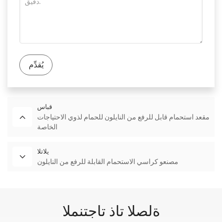
بيانات التكنولوجيا
بينجر
ماركة
رقم
GB020B
المنتج
سمك أنبوب النايلون: 4 مم، الألومنيوم: ± 1.5 مم
مادة
يُقدِّم
يمكن تصنيعها بشكل مستقيم، على شكل حرف U، على شكل حرف L، مقعد، وما إلى ذلك، الحجم القياسي، ويمكن
مقاس
أيضًا تصنيعها وفقًا لحجم العميل
برغي ذاتي اللولبة برأس غاطس 6*60 مم، 6 PCT مطاطي
مُكَمِّلات
قباس
مقعد استحمام قابل للرفع من النايلون للحمام لذوي الاحتياجات
نطاق
الخاصة
التطبيق
أبيض، أصفر، أو يمكن تصنيعها وفقًا لمتطلبات العميل
لون
يلاتلا
مصنعو كراسي الاستحمام القابلة للرفع من النايلون
ةلصلا تاذ تاجتنملا