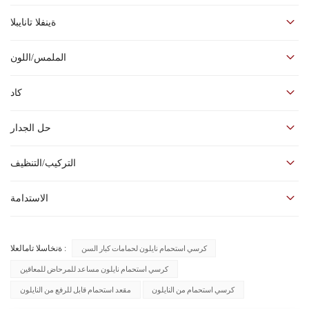
اسم المنتج: ملحقات حمام ذوي الاحتياجات الخاصة كرسي استحمام من
ةينفلا تانايبلا
النايلون
جميع زوايا GB020B دائرية مما لا يسبب ضررًا للمستخدمين.
●
الملمس/اللون
قطر النايلون ٣٥ مم، وطوله ٣٨٠ مم، وعرضه ٥٠٠ مم، ويمكننا تصنيع أي
●
طول حسب متطلباتكم.
كاد
حل الجدار
التركيب/التنظيف
الاستدامة
كرسي استحمام نايلون لحمامات كبار السن
ةنخاسلا تامالعلا :
كرسي استحمام نايلون مساعد للمرحاض للمعاقين
كرسي استحمام من النايلون
مقعد استحمام قابل للرفع من النايلون