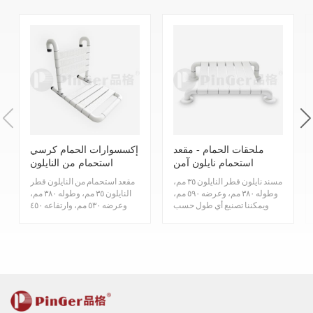
ملحقات الحمام - مقعد
إكسسوارات الحمام كرسي
استحمام نايلون آمن
استحمام من النايلون
مسند نايلون قطر النايلون ٣٥ مم،
مقعد استحمام من النايلون قطر
وطوله ٣٨٠ مم، وعرضه ٥٩٠ مم،
النايلون ٣٥ مم، وطوله ٣٨٠ مم،
ويمكننا تصنيع أي طول حسب
وعرضه ٥٣٠ مم، وارتفاعه ٤٥٠
متطلباتكم. مسند...
مم، ويمكننا تص...