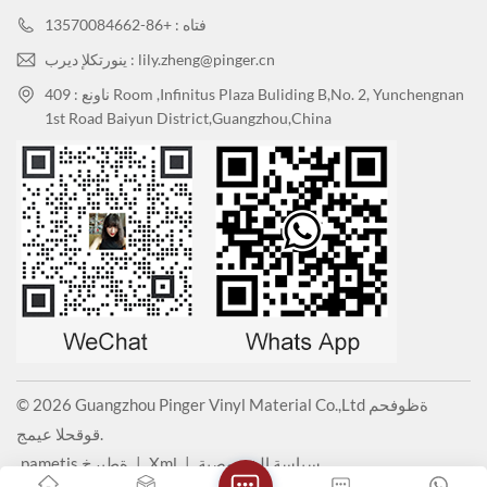
فتاه : +86-13570084662
ينورتكلإ ديرب : lily.zheng@pinger.cn
ناونع : 409 Room ,Infinitus Plaza Buliding B,No. 2, Yunchengnan
1st Road Baiyun District,Guangzhou,China
خصائص المنتج
1. حماية البيئة المضادة للبكتيريا
© 2026 Guangzhou Pinger Vinyl Material Co.,Ltd ةظوفحم
مضاد قوي للبكتيريا والفطريات، يمنع نمو الفطريات على سطح المواد، مادة
قوقحلا عيمج.
النايلون التي لا تحتوي على الرصاص وأي معادن أخرى وتضر بصحة الإنسان،
وهي صديقة للبيئة ويمكن إعادة تدويرها.
سياسة الخصوصية
|
Xml
|
pametis ةطيرخ