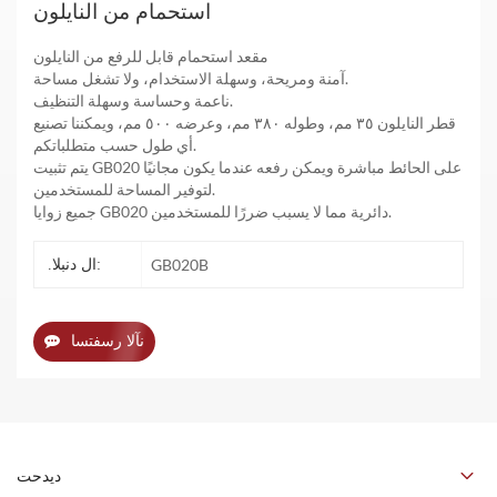
استحمام من النايلون
مقعد استحمام قابل للرفع من النايلون
آمنة ومريحة، وسهلة الاستخدام، ولا تشغل مساحة.
ناعمة وحساسة وسهلة التنظيف.
قطر النايلون ٣٥ مم، وطوله ٣٨٠ مم، وعرضه ٥٠٠ مم، ويمكننا تصنيع
أي طول حسب متطلباتكم.
يتم تثبيت GB020 على الحائط مباشرة ويمكن رفعه عندما يكون مجانيًا
لتوفير المساحة للمستخدمين.
جميع زوايا GB020 دائرية مما لا يسبب ضررًا للمستخدمين.
GB020B
.ال دنبلا:
نآلا رسفتسا
ديدحت