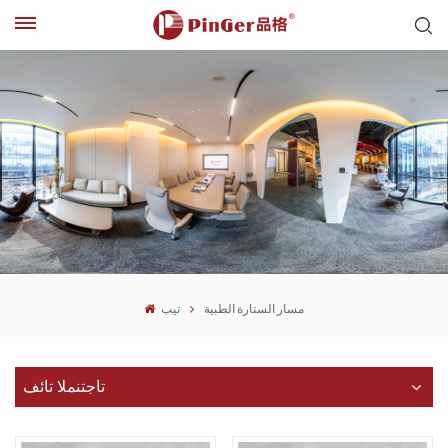
مسار الستارة الطبية
تيب
تاجتنملا تائف