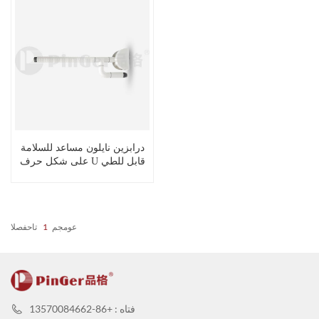
درابزين نايلون مساعد للسلامة
على شكل حرف U قابل للطي
للحمامات
عومجم
1
تاحفصلا
فتاه : +86-13570084662