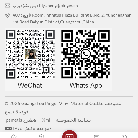
ينورتكلإ ديرب : lily.zheng@pinger.cn
ناونع : 409 Room ,Infinitus Plaza Buliding B,No. 2, Yunchengnan
1st Road Baiyun District,Guangzhou,China
© 2026 Guangzhou Pinger Vinyl Material Co.,Ltd ةظوفحم
قوقحلا عيمج.
سياسة الخصوصية
|
Xml
|
pametis ةطيرخ
IPv6 ةموعدم ةكبش