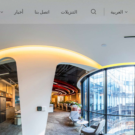
العربية
التنزيلات
اتصل بنا
أخبار
English
français
Deutsch
русский
italiano
español
português
العربية