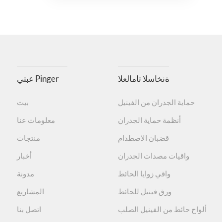
ةنخاسلا تامالعلا
عبتي Pinger
حماية الجدران من الفينيل
بيت
أنظمة حماية الجدران
معلومات عنا
قضبان الاصطدام
منتجات
واقيات مصدات الجدران
أخبار
واقي زوايا الحائط
مدونة
ورق فينيل للحائط
المشاريع
ألواح حائط من الفينيل الصلب
اتصل بنا