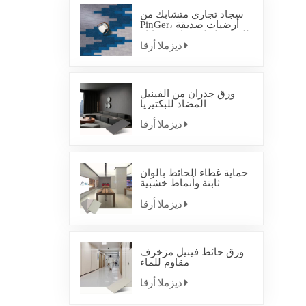
سجاد تجاري متشابك من
PinGer، أرضيات صديقة
للبيئة، بلاط سجاد متشابك
ديزملا أرقا
ورق جدران من الفينيل
المضاد للبكتيريا
ديزملا أرقا
حماية غطاء الحائط بألوان
ثابتة وأنماط خشبية
صناعية
ديزملا أرقا
ورق حائط فينيل مزخرف
مقاوم للماء
ديزملا أرقا