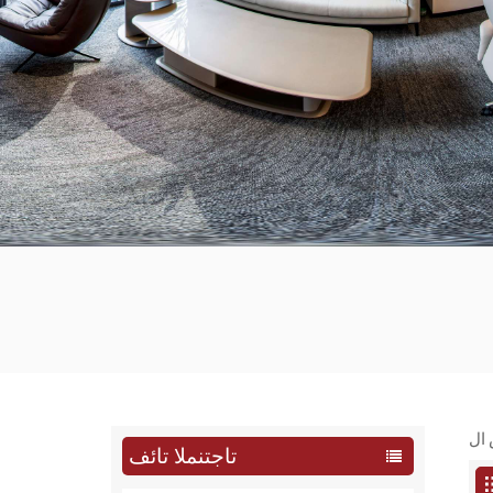
تاجتنملا تائف