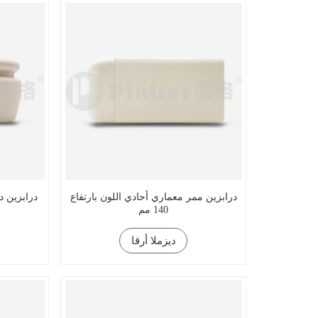
درابزين ممر معماري أحادي اللون بارتفاع
درابزين د
140 مم
ديزملا أرقا