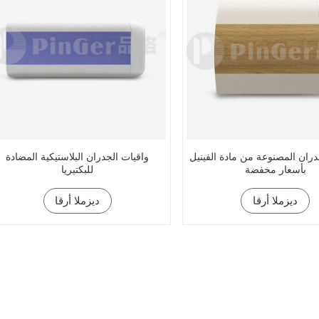
دران المصنوعة من مادة الفينيل
واقيات الجدران البلاستيكية المضادة
بأسعار مخفضة
للبكتيريا
ديزملا أرقا
ديزملا أرقا