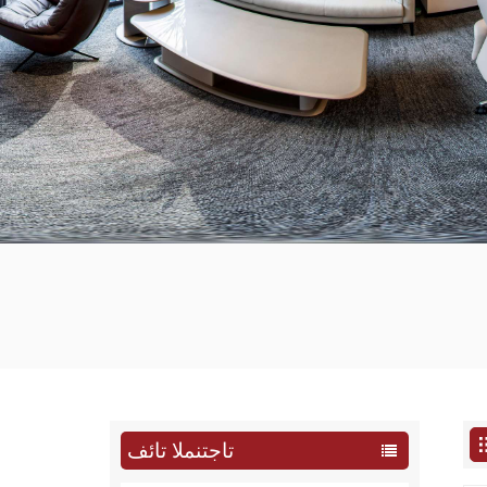
تاجتنملا تائف