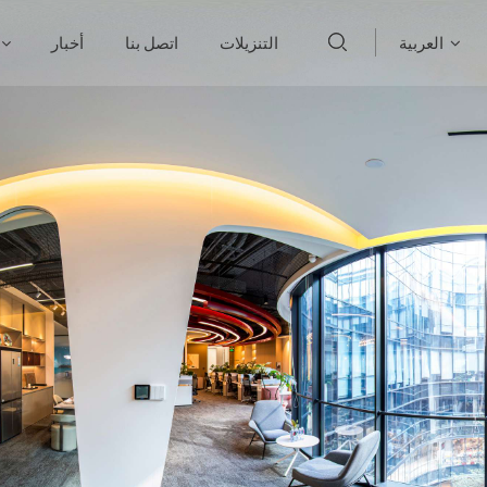
العربية
التنزيلات
اتصل بنا
أخبار
English
français
Deutsch
русский
italiano
español
português
العربية