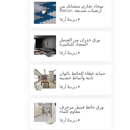
سجاد تجاري متشابك من
PinGer، أرضيات صديقة
للبيئة، بلاط سجاد متشابك
ديزملا أرقا
ورق جدران من الفينيل
المضاد للبكتيريا
ديزملا أرقا
حماية غطاء الحائط بألوان
ثابتة وأنماط خشبية
صناعية
ديزملا أرقا
ورق حائط فينيل مزخرف
مقاوم للماء
ديزملا أرقا