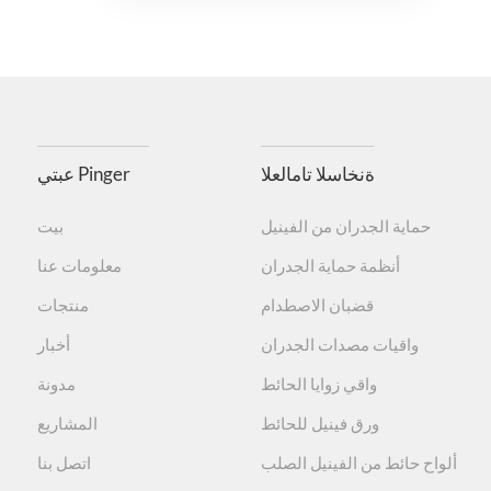
ةنخاسلا تامالعلا
عبتي Pinger
حماية الجدران من الفينيل
بيت
أنظمة حماية الجدران
معلومات عنا
قضبان الاصطدام
منتجات
واقيات مصدات الجدران
أخبار
واقي زوايا الحائط
مدونة
ورق فينيل للحائط
المشاريع
ألواح حائط من الفينيل الصلب
اتصل بنا