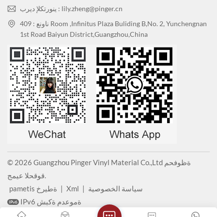
ينورتكلإ ديرب : lily.zheng@pinger.cn
ناونع : 409 Room ,Infinitus Plaza Buliding B,No. 2, Yunchengnan
1st Road Baiyun District,Guangzhou,China
© 2026 Guangzhou Pinger Vinyl Material Co.,Ltd ةظوفحم
قوقحلا عيمج.
سياسة الخصوصية
|
Xml
|
pametis ةطيرخ
IPv6 ةموعدم ةكبش