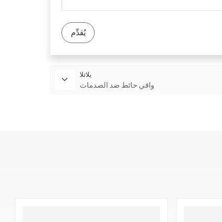
لإثبات التزامنا بجودة المنتج وحماية البيئة. هدفنا هو
يُقدِّم
يلاتلا
واقي حائط ضد الصدمات
،