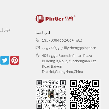
قوي، مقاوم للماء، سهل تنظيف السطح، مضاد للتلوث، ليس من السهل صبغه، اختبار التلطيخ: EN423: 2001.
جهاز إر
انب لصتا
فتاه : +86-13570084662
ينورتكلإ ديرب : lily.zheng@pinger.cn
مضاد للبكتيريا والجراثيم، يقاوم بشكل فعال معظم الأحماض والقلويات والأملاح والكحوليات، تآكل اليود والزيوت النباتية والمشروبات الكحولية وما إلى ذلك.
ناونع : 409 Room ,Infinitus Plaza
Buliding B,No. 2, Yunchengnan 1st
لا يحتوي على الرصاص والكادميوم والمعادن الثقيلة السامة والضارة الأخرى، اختبار المعادن الثقيلة: CA65
Road Baiyun
District,Guangzhou,China
متين، مقاوم للتآكل، ليس من السهل خدش السطح، الأوساخ، الغبار، ليس من السهل تثبيته، لا يتسخ، صيانة بسيطة. بناء مريح، بناء، لا ضوضاء.