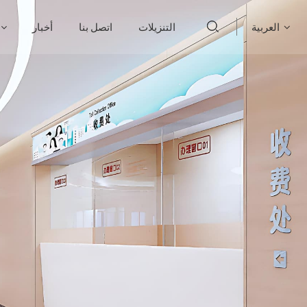
العربية
التنزيلات
اتصل بنا
أخبار
English
français
Deutsch
русский
italiano
español
português
العربية