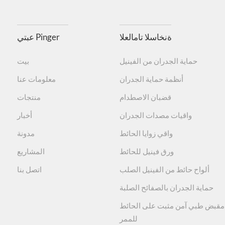
ةنخاسلا تامالعلا
عبتي Pinger
توفير مواد حاصلة على شهادة ISO9001/14001/45001. يجب أن تستوفي المنتجات متطلبات معايير شهادة ISO9001/14001/45001 للمنتجات منخفضة الانبعاثات، ومعيار انبعاثات
حماية الجدران من الفينيل
بيت
أنظمة حماية الجدران
معلومات عنا
تم اختباره وفقًا لـ ASTM D 543- 14 / ASTM D2240- 15 / ASTM D638- 14، ممتاز، معامل صغير للتمدد الحراري والانكماش البارد، ولا يوجد تغيير تقريبًا في حجم درجة الحرارة.،
قضبان الاصطدام
منتجات
واقيات مصدات الجدران
أخبار
واقي زوايا الحائط
مدونة
ورق فينيل للحائط
المشاريع
ألواح حائط من الفينيل الصلب
اتصل بنا
حماية الجدران بالصفائح الصلبة
مقبض طبي آمن مثبت على الحائط
للممر