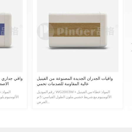
توفير درابزين يتوافق مع تصنيف الحرائق EN13501 - 1 الفئة B. سرعة اللهب والدخان: ASTM E84، الفئة A، تركيز الدخان مؤهل وغير سام ولا يوجد تنقيط عند الاحتراق.
مادة الراتنج غنية بأيونات الفضة، مما يمنع نمو الفط
ASTM G21-15، ممتاز، مقاوم للرطوبة والعفن، يمنع نمو الفطريات البرازيلية، حبل البنسليوم، العفن النابت قصير الساق، القشرة المشعرة البصلية، والفطريات التريكوديرما.
واقيات الجدران الجديدة المصنوعة من الفينيل
واقي جداري من
كما تم اختباره وفقًا للإجراءات المحددة في UL94HB، طريقة الاختبار القياسية لمعدل الاحتراق و/أو مدى ووقت احتراق البلاستيك الداعم لذاته في وضع أفقي.
عالية المقاومة للصدمات تحمي
الاصط
رقم الموديل: WG2003W المواد: غطاء من الفينيل +
الألومنيوم مع شريط خشبي ملون الطول القياسي: 5 م
المواد الملفوفة التي لها قوة تأثير تبلغ 1 كجم كما تم اختبارها وفقًا للإجراءات المحددة في ASTM D256- 10EL،GB8624 -2012، مقاومة تأثير البلاستيك.
العرض...
لا يوجد أي غاز سام، الفورمالديهايد مؤهل. يمكنك تسجيل الدخول على الفور، ولا توجد حاجة لامتصاص الفورمالديهايد ND SGS: CA CDPH 01350 -VOC