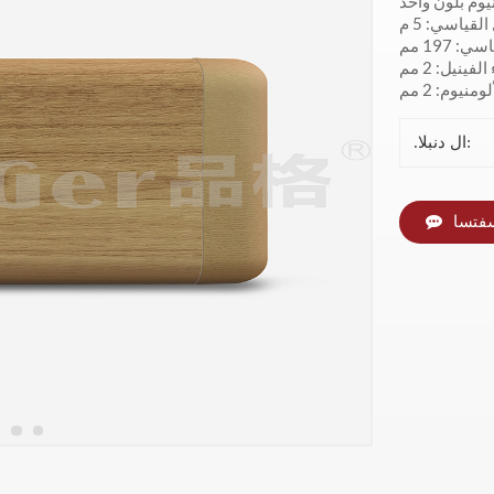
نيوم بلون واحد
لقياسي: 5 م
 197 مم
ينيل: 2 مم
نيوم: 2 مم
.ال دنبلا:
سفتسا