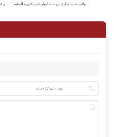
واقي حماية جداري من مادة البولي فينيل كلوريد الصلبة
واقي
ب: نحن شركة ملتزمة التزامًا راسخًا بحماية البيئة. صُ
يتم اختيار هذه المواد بعناية لضمان عدم تسببها في
تقنيات إنتاج متطورة تساعد على تقليل توليد النفايات قدر الإمكان. كما نبحث باستمرار عن طرق لخفض استهلاك الطاقة طوال عملية التصنيع.
والتآكل، مما يطيل عمرها الافتراضي بشكل كبير. عل
حتى عند انتهاء صلاحية واقي الجدران، نستكشف بنشاط 
ب: منتجات واقيات الجدران لدينا متعددة الاستخدامات
الأشخاص الذين يتحركون. كما تتميز بمقاومة ممتازة ل
الألوان، تصل إلى عشرات الأنواع. هذا يُمكّن و