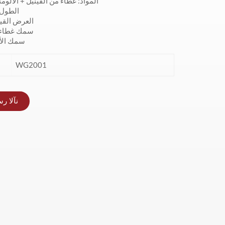
المواد: غطاء من الفينيل + الألوم
الطول ا
العرض القياسي:
سمك غطاء الف
سمك الألوم
WG2001
نآلا ر