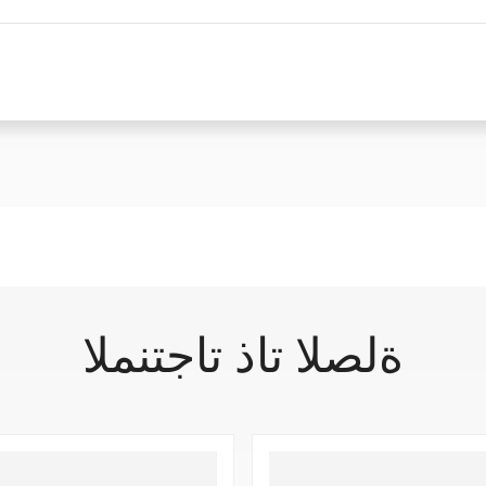
أثناء استخدام المنتج. كما نسعى للحصول على شهادات أكثر شمولًا، وذلك 
●خالي من الفثالات/DEHP
التحسين المستمر لمنتجاتنا من واقيات الجدران للمساهمة في بيئة بناء أكثر استدامة.
●مقاوم للحريق من الفئة أ
●سمك المادة: الفينيل 100 بوصة، الألومنيوم 082 بوصة
●حجم الورقة القياسي:
●5 م/قطعة
ةلصلا تاذ تاجتنملا
ضمان الجودة