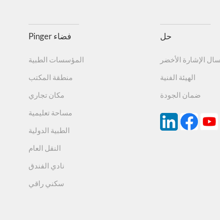
8. حاصل على شهادة ISO
حل
Pinger فضاء
المنتج ISO9001/14001/45001.
سال الإشارة الأخضر
المؤسسات الطبية
الكيمياء والتآكل
مقاومة
9.
الهيئة الفنية
منطقة المكتب
ضمان الجودة
مكان تجاري
مساحة تعليمية
لا يحتوي على معادن ثقيلة
10.
الطبية الدولية
متين وسهل التركيب
11.
النقل العام
نادي الفندق
سكني راقي