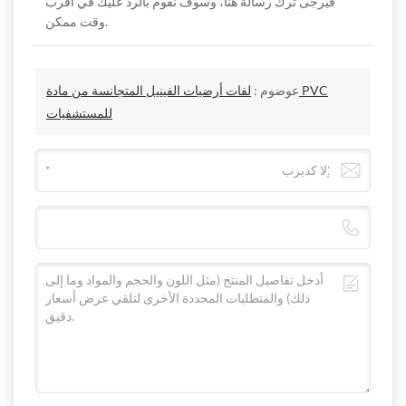
فيرجى ترك رسالة هنا، وسوف نقوم بالرد عليك في أقرب
وقت ممكن.
جودة هواء داخلية أفضل مع انخفاض عدد المركبات العضوية المتطايرة
الأرضية الشفافة المتجانسة المصنوعة من مواد خام جديدة تتمتع بنفاذية
ممتازة للضوء
قم بتسليط مصدر الضوء على الجزء الخلفي من الأرضية لرؤية نقاط
عوضوم :
لفات أرضيات الفينيل المتجانسة من مادة PVC
الضوء، حيث يكون التأثير البصري متنوعًا
للمستشفيات
إن استخدام المواد الخام الجديدة بنسبة 100% يمكن أن يضمن أن يكون
المصدر بسيطًا، وأن تكون الجودة قابلة للتحكم بنسبة 100%، ومضادة
لليود، وغير قابلة للاختراق، ولا تترك بقعًا
المعايير الفنية
مستوى الصناعة
ISO
أرضيات الفينيل
مم
10581/EN
نوع الأرضية
المتجانسة
649
ISO 24346-
2.0/3.0
مم
سماكة
EN 428
ISO 24341-
2
مم
اتساع
EN 426