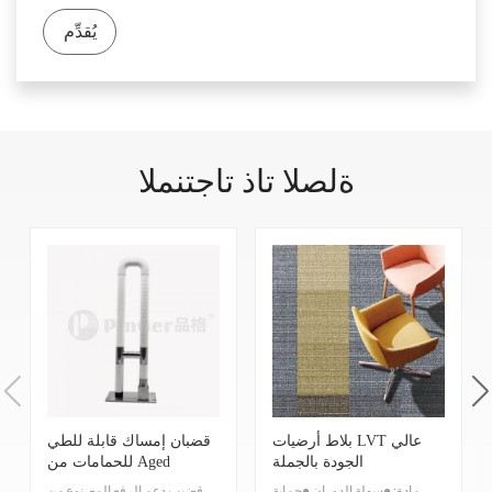
ISO 24341 -
20/15
م
طول
يُقدِّم
EN 426
أداء المنتج
GB 8624-
ب1
تصنيف الحرائق
2012
GB 18586-
الكشف عن
جيد 合格
2001
المواد الخطرة
ةلصلا تاذ تاجتنملا
مقاومة المقاومة
EN 1081
>10 9-10
الكهربائية
مقاومة الانزلاق
EN 13893
≥0.3
الجاف
ر9
DIN 51130
مقاومة الانزلاق
وصف
ت
EN 649
درجة التآكل
ISO 4918-EN
اختبار ضغط
لا ضرر 合格
425
العجلات
≥6
ISO 105-B02
استقرار اللون
بلاط أرضيات LVT عالي
قضبان إمساك قابلة للطي
ISO 26987-
المقاومة
الجودة بالجملة
للحمامات من Aged
جيد
Assistance
EN 423
الكيميائية
مادة: ●سهلة الدوران ●حماية
قضيب دعم الرفع المصنوع من