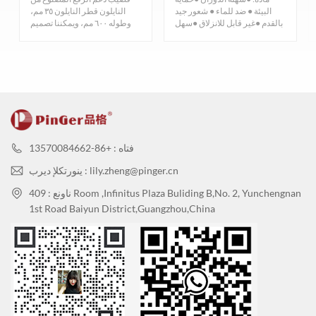
ISO 23999-
الاستقرار
البيئة ● ضد للماء ● شعور جيد
النايلون قطر النايلون ٣٥ مم،
≤0.40%
بالقدم ●غير قابل للانزلاق ●سهل
وطوله ٦٠٠ مم، ويمكننا تصميم
EN 434
الأبعادي
العناية به ● ...
الطول حسب احتياجا...
ISO 23999-
≤4 مم
تشوه التسخين
EN 434
حوالي 4 ديسيبل
ISO 717-2
عامل الإسكات
ISO 24343-
0.03 ملم
الترهل المتبقي
EN 433
مضاد للبكتيريا
جيد
والعفن
فتاه : +86-13570084662
خصائص مقاومة
انبعاثات المواد
ينورتكلإ ديرب : lily.zheng@pinger.cn
أقل من 10
المتطايرة
ناونع : 409 Room ,Infinitus Plaza Buliding B,No. 2, Yunchengnan
بور
معالجة السطح
1st Road Baiyun District,Guangzhou,China
البيئة وجودة الهواء الداخلي
فلورسكور@
شهادة