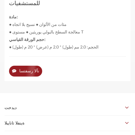
للمستشفيات
مادة:
مئات من الألوان
●
نسيج بلا اتجاه
●
مستوى T
معالجة السطح بالبولي يوريثين
●
●
حجم الورقة القياسي:
الحجم: 2.0 مم (طول) * 2.0 م (عرض) * 20 م (طول)
●
نآلا رسفتسا
ديدحت
أرضيات الفينيل المتجانسة هي أرضيات من مادة البولي فينيل كلوريد
ةينفلا تانايبلا
(PVC) أحادية الطبقة، مصنوعة من نفس المادة، بهيكل متكامل. يتراوح