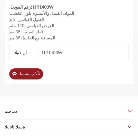
رقم الموديل: HR1403W
المواد: الفينيل والألمنيوم بلون الخشب
الطول القياسي: 5 م
العرض القياسي:
140 ملم
قطر القبضة: 38 مم
المسافة مع الحائط: 38 مم
HR1403W
.ال دنبلا:
نآلا رسفتسا
ديدحت
ةينفلا تانايبلا